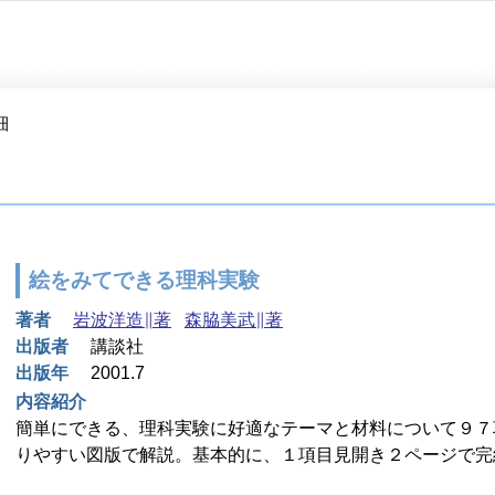
細
絵をみてできる理科実験
著者
岩波洋造∥著
森脇美武∥著
出版者
講談社
出版年
2001.7
内容紹介
簡単にできる、理科実験に好適なテーマと材料について９７
りやすい図版で解説。基本的に、１項目見開き２ページで完