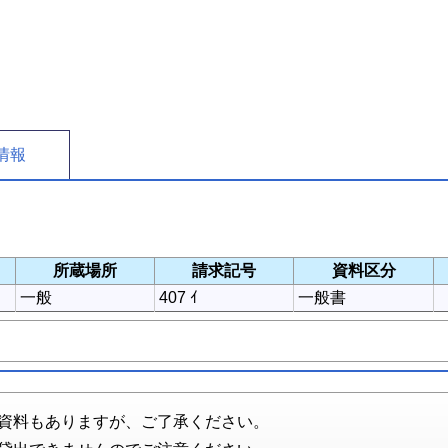
情報
所蔵場所
請求記号
資料区分
一般
407 ｲ
一般書
資料もありますが、ご了承ください。