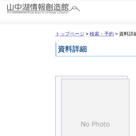
本文へ移動
トップページ
>
検索・予約
>
資料詳
資料詳細