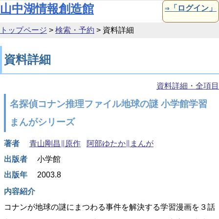
本文へ移動
山中湖情報創造館
⇒「ログイン」
トップページ
>
検索・予約
>
資料詳細
資料詳細
資料詳細・全項目
名探偵コナン推理ファイル地球の謎 小学館学習
まんがシリーズ
著者
青山剛昌∥原作
阿部ゆたか∥まんが
出版者
小学館
出版年
2003.8
内容紹介
コナンが地球の謎にまつわる事件を解決する学習漫画を３話