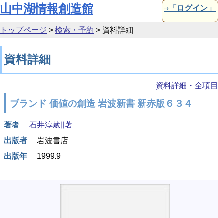
本文へ移動
山中湖情報創造館
⇒「ログイン」
トップページ
>
検索・予約
>
資料詳細
資料詳細
資料詳細・全項目
ブランド 価値の創造 岩波新書 新赤版６３４
著者
石井淳蔵∥著
出版者
岩波書店
出版年
1999.9