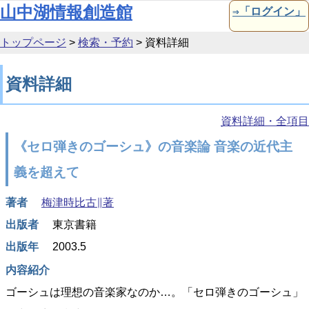
本文へ移動
山中湖情報創造館
⇒「ログイン」
トップページ
>
検索・予約
>
資料詳細
資料詳細
資料詳細・全項目
《セロ弾きのゴーシュ》の音楽論 音楽の近代主
義を超えて
著者
梅津時比古∥著
出版者
東京書籍
出版年
2003.5
内容紹介
ゴーシュは理想の音楽家なのか…。「セロ弾きのゴーシュ」