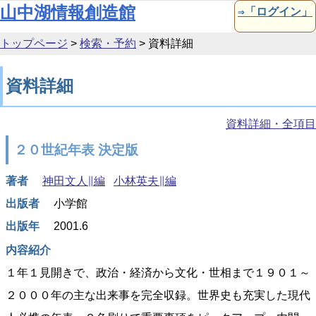
本文へ移動
山中湖情報創造館
⇒「ログイン」
トップページ
>
検索・予約
>
資料詳細
資料詳細
資料詳細・全項目
２０世紀年表 決定版
著者
神田文人∥編
小林英夫∥編
出版者
小学館
出版年
2001.6
内容紹介
１年１見開きで、政治・経済から文化・世相まで１９０１～
２０００年の主な出来事を完全収録。世界史も充実した現代