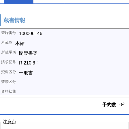
蔵書情報
100006146
本館
閉架書架
R 210.6 ﾆ
一般書
予約数
0件
注意点