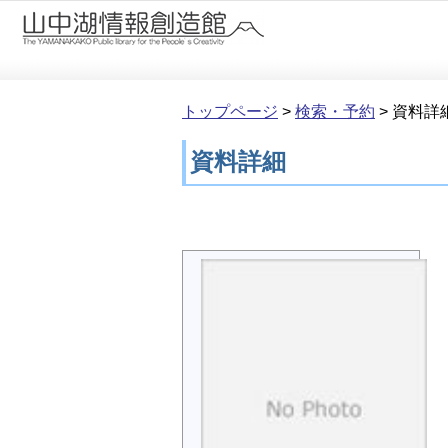
本文へ移動
トップページ
>
検索・予約
>
資料詳
資料詳細