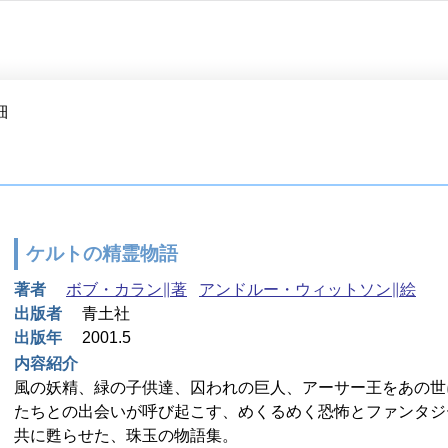
細
ケルトの精霊物語
著者
ボブ・カラン∥著
アンドルー・ウィットソン∥絵
出版者
青土社
出版年
2001.5
内容紹介
風の妖精、緑の子供達、囚われの巨人、アーサー王をあの世
たちとの出会いが呼び起こす、めくるめく恐怖とファンタジ
共に甦らせた、珠玉の物語集。