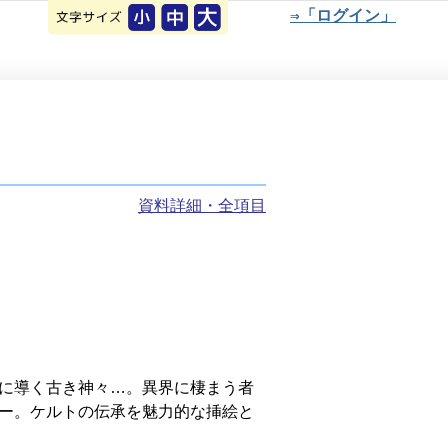
⇒「ログイン」
資料詳細・全項目
に導く古き神々…。異界に棲まう者
ー。ケルトの伝承を魅力的な挿絵と