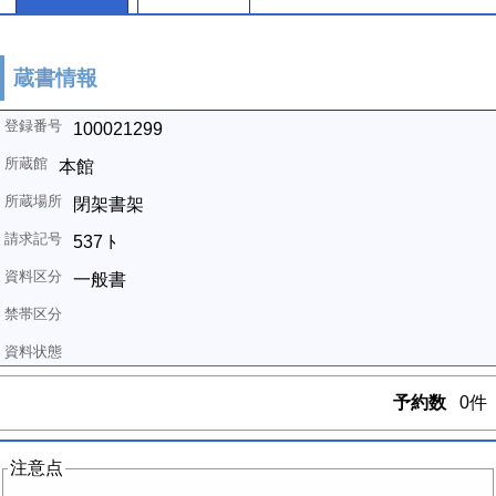
蔵書情報
100021299
本館
閉架書架
537 ﾄ
一般書
予約数
0件
注意点