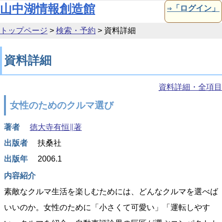
本文へ移動
山中湖情報創造館
⇒「ログイン」
トップページ
>
検索・予約
>
資料詳細
資料詳細
資料詳細・全項目
女性のためのクルマ選び
著者
徳大寺有恒∥著
出版者
扶桑社
出版年
2006.1
内容紹介
素敵なクルマ生活を楽しむためには、どんなクルマを選べば
いいのか。女性のために「小さくて可愛い」「運転しやす