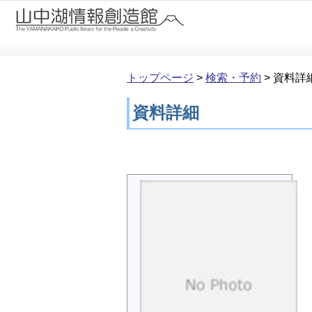
本文へ移動
トップページ
>
検索・予約
>
資料詳
資料詳細