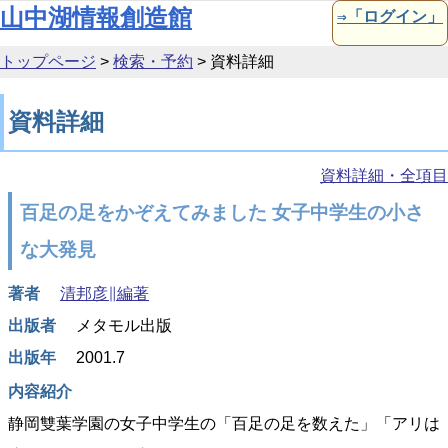
本文へ移動
山中湖情報創造館
⇒「ログイン」
トップページ
>
検索・予約
>
資料詳細
資料詳細
資料詳細・全項目
百足の足をかぞえてみました 女子中学生の小さ
な大発見
著者
清邦彦∥編著
出版者
メタモル出版
出版年
2001.7
内容紹介
静岡雙葉学園の女子中学生の「百足の足を数えた」「アリは