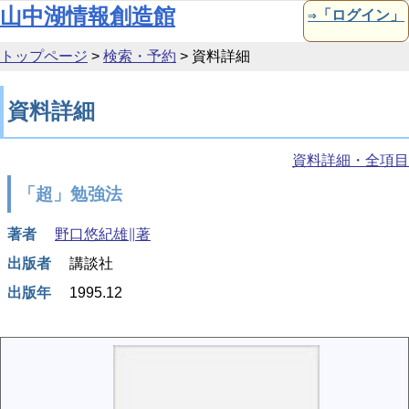
本文へ移動
山中湖情報創造館
⇒「ログイン」
トップページ
>
検索・予約
>
資料詳細
資料詳細
資料詳細・全項目
「超」勉強法
著者
野口悠紀雄∥著
出版者
講談社
出版年
1995.12