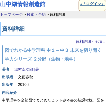
本文へ移動
山中湖情報創造館
⇒「ログイン」
トップページ
>
検索・予約
>
資料詳細
資料詳細
資料詳細・全項目
図でわかる中学理科 中１～中３ 未来を切り開く
学力シリーズ ２分野（生物・地学）
著者
湯村幸次郎∥著
出版者
文藝春秋
出版年
2010.2
内容紹介
中学理科を全部図でまとめたヒット参考書の新課程版。図を