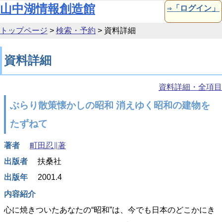
本文へ移動
山中湖情報創造館
⇒「ログイン」
トップページ
>
検索・予約
>
資料詳細
資料詳細
資料詳細・全項目
ぶらり散策懐かしの昭和 消えゆく昭和の建物を
たずねて
著者
町田忍∥著
出版者
扶桑社
出版年
2001.4
内容紹介
心に焼きついたあなたの“昭和”は、今でも日本のどこかにき