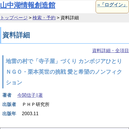
本文へ移動
山中湖情報創造館
⇒「ログイン」
トップページ
>
検索・予約
>
資料詳細
資料詳細
資料詳細・全項目
地雷の村で「寺子屋」づくり カンボジアひとり
ＮＧＯ・栗本英世の挑戦 愛と希望のノンフィク
ション
著者
今関信子∥著
出版者
ＰＨＰ研究所
出版年
2003.11