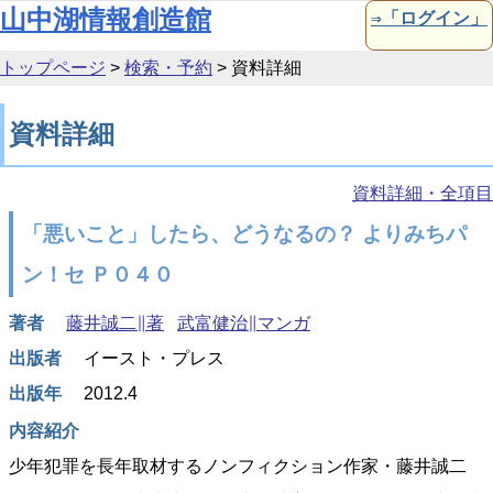
本文へ移動
山中湖情報創造館
⇒「ログイン」
トップページ
>
検索・予約
>
資料詳細
資料詳細
資料詳細・全項目
「悪いこと」したら、どうなるの？ よりみちパ
ン！セ Ｐ０４０
著者
藤井誠二∥著
武富健治∥マンガ
出版者
イースト・プレス
出版年
2012.4
内容紹介
少年犯罪を長年取材するノンフィクション作家・藤井誠二