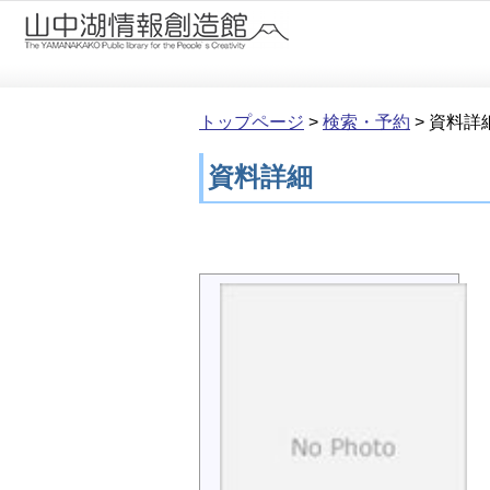
本文へ移動
トップページ
>
検索・予約
>
資料詳
資料詳細