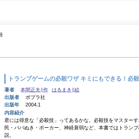
細
トランプゲームの必殺ワザ キミにもできる！必殺
著者
本間正夫∥作
はるまき∥絵
出版者
ポプラ社
出版年
2004.1
内容紹介
君には得意な「必殺技」ってあるかな。必殺技をマスターす
民・ババぬき・ポーカー、神経衰弱など、本書ではトランプ
説。