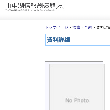
本文へ移動
トップページ
>
検索・予約
>
資料詳
資料詳細