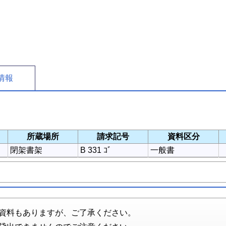
情報
所蔵場所
請求記号
資料区分
閉架書架
B 331 ｺﾞ
一般書
資料もありますが、ご了承ください。