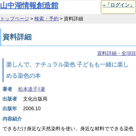
本文へ移動
山中湖情報創造館
⇒「ログイン」
トップページ
>
検索・予約
>
資料詳細
資料詳細
資料詳細・全項目
楽しんで、ナチュラル染色 子どもも一緒に楽し
める染色の本
著者
松本道子∥著
出版者
文化出版局
出版年
2006.10
内容紹介
できるだけ身近な天然染料を使い、身近な材料でできる染色