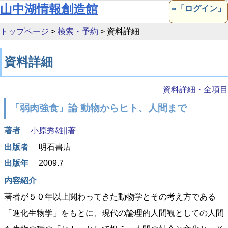
本文へ移動
山中湖情報創造館
⇒「ログイン」
トップページ
>
検索・予約
>
資料詳細
資料詳細
資料詳細・全項目
「弱肉強食」論 動物からヒト、人間まで
著者
小原秀雄∥著
出版者
明石書店
出版年
2009.7
内容紹介
著者が５０年以上関わってきた動物学とその考え方である
「進化生物学」をもとに、現代の論理的人間観としての人間