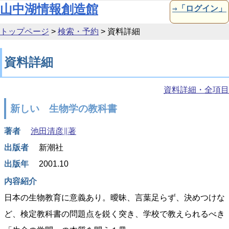
本文へ移動
山中湖情報創造館
⇒「ログイン」
トップページ
>
検索・予約
>
資料詳細
資料詳細
資料詳細・全項目
新しい 生物学の教科書
著者
池田清彦∥著
出版者
新潮社
出版年
2001.10
内容紹介
日本の生物教育に意義あり。曖昧、言葉足らず、決めつけな
ど、検定教科書の問題点を鋭く突き、学校で教えられるべき