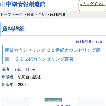
本文へ移動
山中湖情報創造館
⇒「ログイン」
トップページ
>
検索・予約
>
資料詳細
資料詳細
資料詳細・全項目
産業カウンセリング ２１世紀カウンセリング叢
書 ２１世紀カウンセリング叢書
著者
石田邦雄∥著
出版者
駿河台出版社
出版年
2002.5