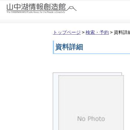
本文へ移動
トップページ
>
検索・予約
>
資料詳
資料詳細