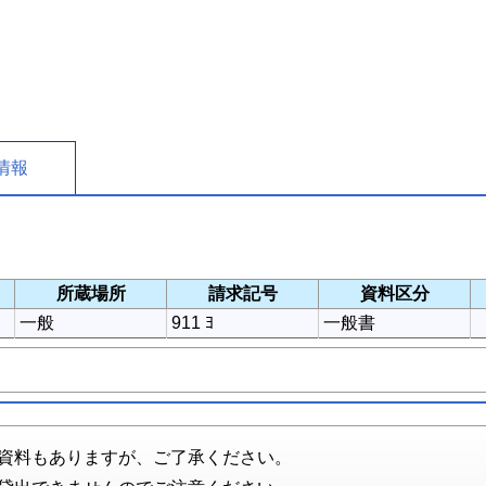
情報
所蔵場所
請求記号
資料区分
一般
911 ﾖ
一般書
資料もありますが、ご了承ください。