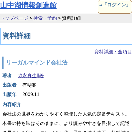
本文へ移動
山中湖情報創造館
⇒「ログイン」
トップページ
>
検索・予約
>
資料詳細
資料詳細
資料詳細・全項目
リーガルマインド会社法
著者
弥永真生∥著
出版者
有斐閣
出版年
2009.11
内容紹介
会社法の世界をわかりやすく整理した人気の定番テキスト。
本書の持ち味はそのままに、より読みやすさを目指して記述