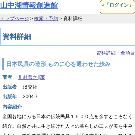
本文へ移動
山中湖情報創造館
⇒「ログイン」
トップページ
>
検索・予約
>
資料詳細
資料詳細
資料詳細・全項目
日本民具の造形 ものに心を通わせた歩み
著者
川村善之∥著
出版者
淡交社
出版年
2004.7
内容紹介
全国各地にみる日本の伝統民具１５００点を余すところなく
紹介。自然と共に生き続けた人々の暮らしの工夫が美を生み