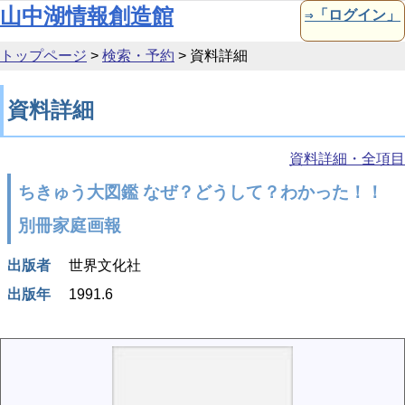
本文へ移動
山中湖情報創造館
⇒「ログイン」
トップページ
>
検索・予約
>
資料詳細
資料詳細
資料詳細・全項目
ちきゅう大図鑑 なぜ？どうして？わかった！！
別冊家庭画報
出版者
世界文化社
出版年
1991.6