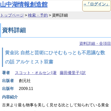
本文へ移動
山中湖情報創造館
⇒「ログイン」
トップページ
>
検索・予約
>
資料詳細
資料詳細
資料詳細・全項目
黄金比 自然と芸術にひそむもっとも不思議な数
の話 アルケミスト双書
著者
スコット・オルセン∥著
藤田優里子∥訳
出版者
創元社
出版年
2009.11
内容紹介
古来より最も物事を美しく見せる比として知られている黄金