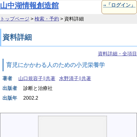
本文へ移動
山中湖情報創造館
⇒「ログイン」
トップページ
>
検索・予約
>
資料詳細
資料詳細
資料詳細・全項目
育児にかかわる人のための小児栄養学
著者
山口規容子∥共著
水野清子∥共著
出版者
診断と治療社
出版年
2002.2