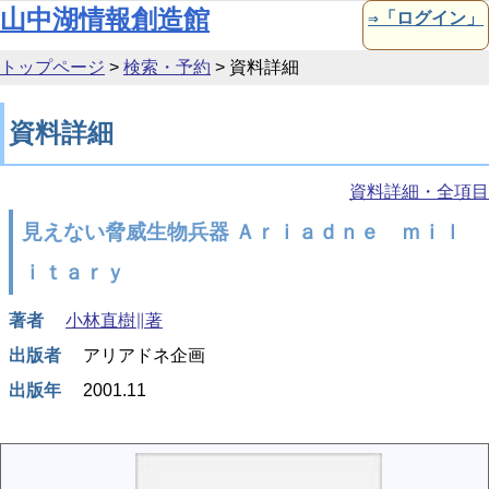
本文へ移動
山中湖情報創造館
⇒「ログイン」
トップページ
>
検索・予約
>
資料詳細
資料詳細
資料詳細・全項目
見えない脅威生物兵器 Ａｒｉａｄｎｅ ｍｉｌ
ｉｔａｒｙ
著者
小林直樹∥著
出版者
アリアドネ企画
出版年
2001.11