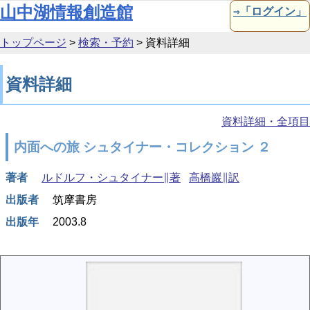
本文へ移動
山中湖情報創造館
⇒「ログイン」
トップページ
>
検索・予約
>
資料詳細
資料詳細
資料詳細・全項目
内面への旅 シュタイナー・コレクション ２
著者
ルドルフ・シュタイナー∥著
高橋巖∥訳
出版者
筑摩書房
出版年
2003.8