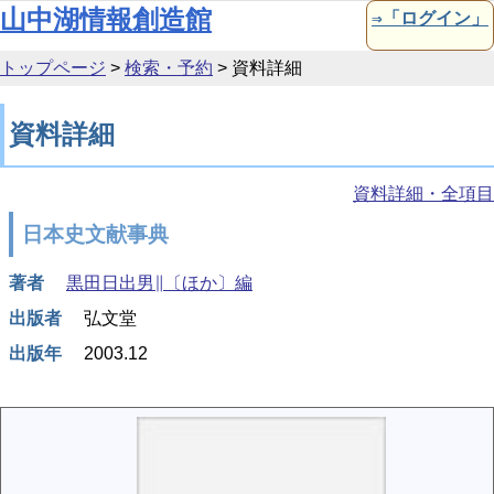
本文へ移動
山中湖情報創造館
⇒「ログイン」
トップページ
>
検索・予約
>
資料詳細
資料詳細
資料詳細・全項目
日本史文献事典
著者
黒田日出男∥〔ほか〕編
出版者
弘文堂
出版年
2003.12