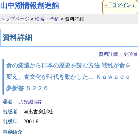
本文へ移動
山中湖情報創造館
⇒「ログイン」
トップページ
>
検索・予約
>
資料詳細
資料詳細
資料詳細・全項目
食の変遷から日本の歴史を読む方法 戦乱が食を
変え、食文化が時代を動かした… Ｋａｗａｄｅ
夢新書 Ｓ２２６
著者
武光誠∥編
出版者
河出書房新社
出版年
2001.8
内容紹介