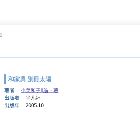
細
和家具 別冊太陽
著者
小泉和子∥編・著
出版者
平凡社
出版年
2005.10