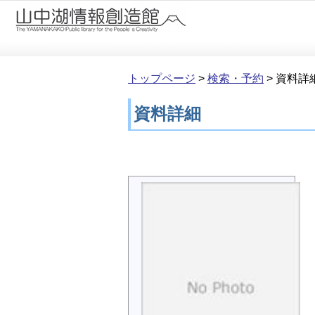
本文へ移動
トップページ
>
検索・予約
>
資料詳
資料詳細