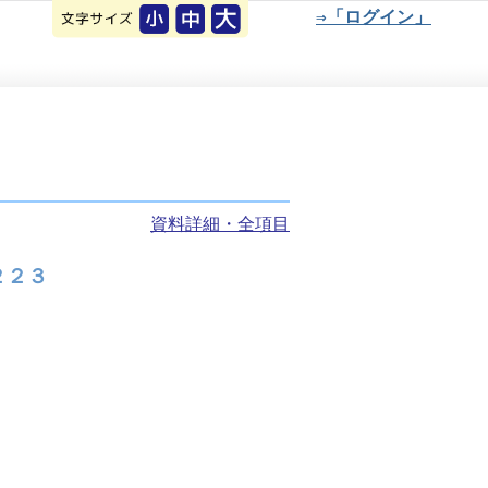
⇒「ログイン」
資料詳細・全項目
２２３