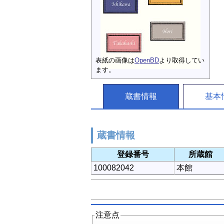
表紙の画像は
OpenBD
より取得してい
ます。
蔵書情報
基本
蔵書情報
登録番号
所蔵館
100082042
本館
注意点