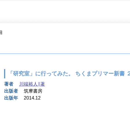
細
「研究室」に行ってみた。 ちくまプリマー新書 
著者
川端裕人∥著
出版者
筑摩書房
出版年
2014.12