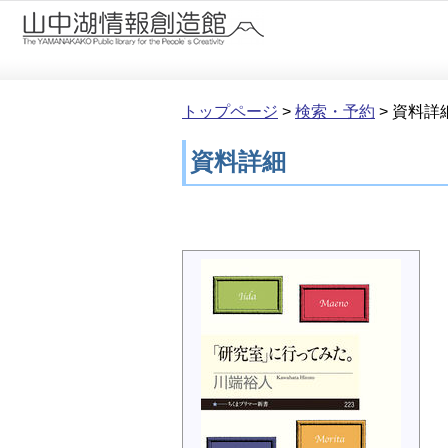
本文へ移動
トップページ
>
検索・予約
>
資料詳
資料詳細