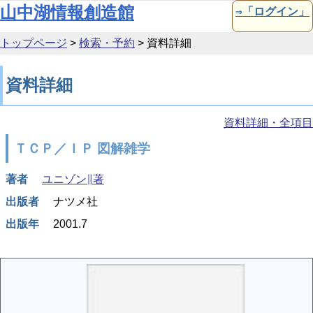
本文へ移動
山中湖情報創造館
⇒「ログイン」
トップページ
>
検索・予約
>
資料詳細
資料詳細
資料詳細・全項目
ＴＣＰ／ＩＰ 図解雑学
著者
ユニゾン∥著
出版者
ナツメ社
出版年
2001.7