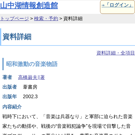
本文へ移動
山中湖情報創造館
⇒「ログイン」
トップページ
>
検索・予約
>
資料詳細
資料詳細
資料詳細・全項目
昭和激動の音楽物語
著者
高橋巌夫∥著
出版者
葦書房
出版年
2002.3
内容紹介
戦時下において、「音楽は兵器なり」と軍部に迫られた音楽
家たちの動揺や、戦後の“音楽戦犯論争”を現場で目撃した音