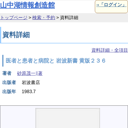
本文へ移動
山中湖情報創造館
⇒「ログイン」
トップページ
>
検索・予約
>
資料詳細
資料詳細
資料詳細・全項目
医者と患者と病院と 岩波新書 黄版２３６
著者
砂原茂一∥著
出版者
岩波書店
出版年
1983.7