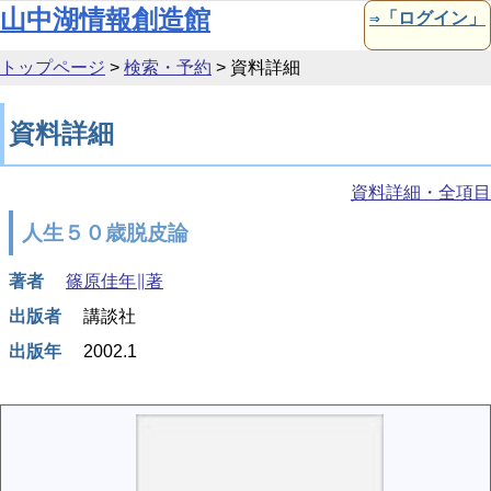
本文へ移動
山中湖情報創造館
⇒「ログイン」
トップページ
>
検索・予約
>
資料詳細
資料詳細
資料詳細・全項目
人生５０歳脱皮論
著者
篠原佳年∥著
出版者
講談社
出版年
2002.1