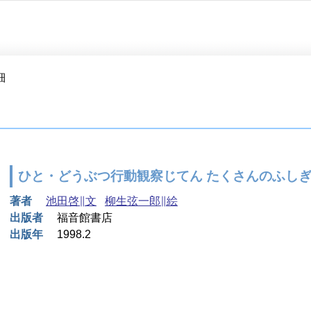
細
ひと・どうぶつ行動観察じてん たくさんのふし
著者
池田啓∥文
柳生弦一郎∥絵
出版者
福音館書店
出版年
1998.2