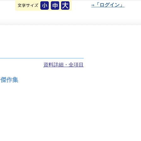
⇒「ログイン」
資料詳細・全項目
ぎ傑作集