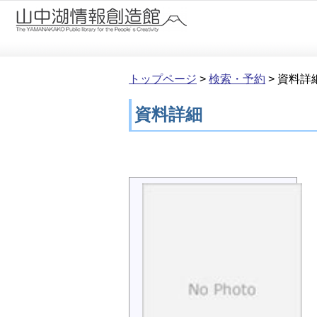
本文へ移動
トップページ
>
検索・予約
>
資料詳
資料詳細