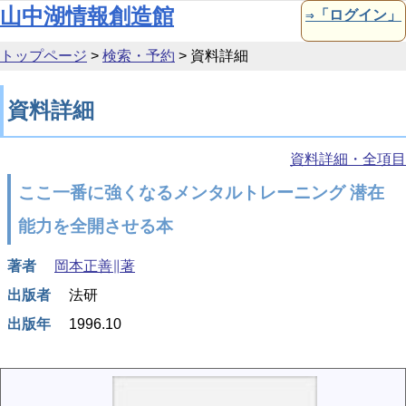
本文へ移動
山中湖情報創造館
⇒「ログイン」
トップページ
>
検索・予約
>
資料詳細
資料詳細
資料詳細・全項目
ここ一番に強くなるメンタルトレーニング 潜在
能力を全開させる本
著者
岡本正善∥著
出版者
法研
出版年
1996.10