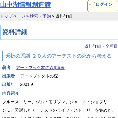
本文へ移動
山中湖情報創造館
⇒「ログイン」
トップページ
>
検索・予約
>
資料詳細
資料詳細
資料詳細・全項目
夭折の系譜 ２０人のアーチストの死から考える
著者
アートブック本の森∥編著
出版者
アートブック本の森
出版年
2001.9
内容紹介
ブルース・リー、ジム・モリソン、ジャニス・ジョプリ
ン…。夭逝したアーチストのライフ・ストーリーを集めた。