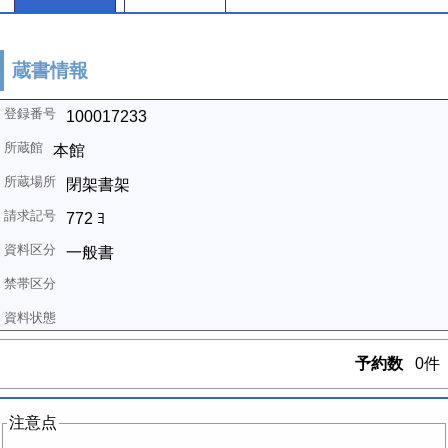
蔵書情報
100017233
本館
閉架書架
772 ﾖ
一般書
予約数
0件
注意点