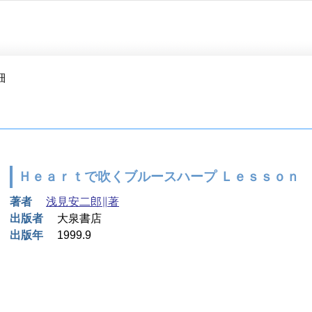
細
Ｈｅａｒｔで吹くブルースハープ Ｌｅｓｓｏｎ
著者
浅見安二郎∥著
出版者
大泉書店
出版年
1999.9