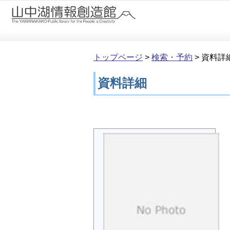
本文へ移動
トップページ
>
検索・予約
>
資料詳
資料詳細