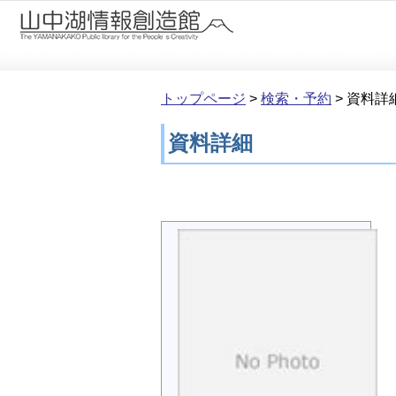
本文へ移動
トップページ
>
検索・予約
>
資料詳
資料詳細