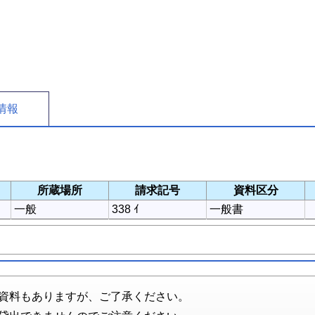
情報
所蔵場所
請求記号
資料区分
一般
338 ｲ
一般書
資料もありますが、ご了承ください。