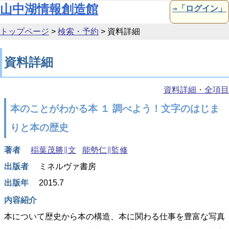
本文へ移動
山中湖情報創造館
⇒「ログイン」
トップページ
>
検索・予約
>
資料詳細
資料詳細
資料詳細・全項目
本のことがわかる本 １ 調べよう！文字のはじま
りと本の歴史
著者
稲葉茂勝∥文
能勢仁∥監修
出版者
ミネルヴァ書房
出版年
2015.7
内容紹介
本について歴史から本の構造、本に関わる仕事を豊富な写真