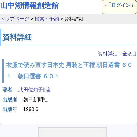
本文へ移動
山中湖情報創造館
⇒「ログイン」
トップページ
>
検索・予約
>
資料詳細
資料詳細
資料詳細・全項目
衣服で読み直す日本史 男装と王権 朝日選書 ６０
１ 朝日選書 ６０１
著者
武田佐知子∥著
出版者
朝日新聞社
出版年
1998.6