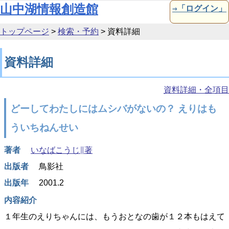
本文へ移動
山中湖情報創造館
⇒「ログイン」
トップページ
>
検索・予約
>
資料詳細
資料詳細
資料詳細・全項目
どーしてわたしにはムシバがないの？ えりはも
ういちねんせい
著者
いなばこうじ∥著
出版者
鳥影社
出版年
2001.2
内容紹介
１年生のえりちゃんには、もうおとなの歯が１２本もはえて