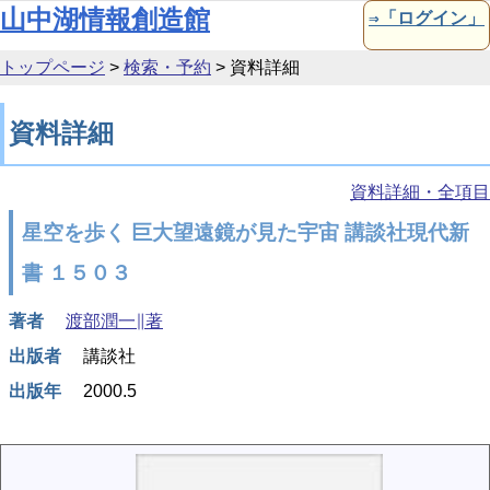
本文へ移動
山中湖情報創造館
⇒「ログイン」
トップページ
>
検索・予約
>
資料詳細
資料詳細
資料詳細・全項目
星空を歩く 巨大望遠鏡が見た宇宙 講談社現代新
書 １５０３
著者
渡部潤一∥著
出版者
講談社
出版年
2000.5