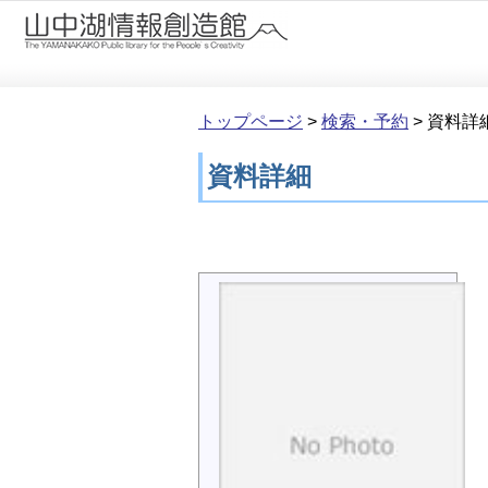
本文へ移動
トップページ
>
検索・予約
>
資料詳
資料詳細