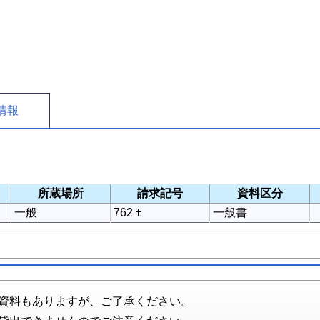
情報
所蔵場所
請求記号
資料区分
一般
762 ﾓ
一般書
資料もありますが、ご了承ください。