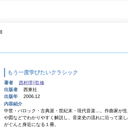
細
もう一度学びたいクラシック
著者
西村理∥監修
出版者
西東社
出版年
2006.12
内容紹介
中世・バロック・古典派・世紀末・現代音楽…。作曲家が生
や図などでわかりやすく解説し、音楽史の流れに沿って楽し
がぐんと身近になる１冊。