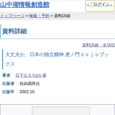
本文へ移動
山中湖情報創造館
⇒「ログイン」
トップページ
>
検索・予約
>
資料詳細
資料詳細
資料詳細・全項目
大丈夫か、日本の独立精神 虎ノ門ｄｏｊｏブッ
クス
著者
日下公人∥ほか著
出版者
自由国民社
出版年
2002.10