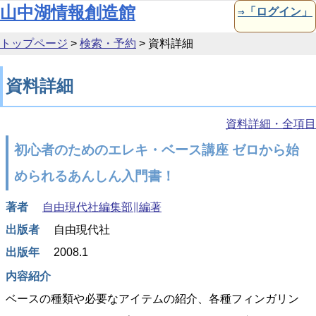
本文へ移動
山中湖情報創造館
⇒「ログイン」
トップページ
>
検索・予約
>
資料詳細
資料詳細
資料詳細・全項目
初心者のためのエレキ・ベース講座 ゼロから始
められるあんしん入門書！
著者
自由現代社編集部∥編著
出版者
自由現代社
出版年
2008.1
内容紹介
ベースの種類や必要なアイテムの紹介、各種フィンガリン