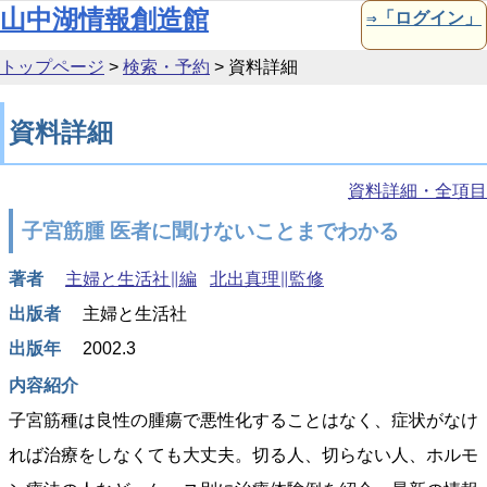
本文へ移動
山中湖情報創造館
⇒「ログイン」
トップページ
>
検索・予約
>
資料詳細
資料詳細
資料詳細・全項目
子宮筋腫 医者に聞けないことまでわかる
著者
主婦と生活社∥編
北出真理∥監修
出版者
主婦と生活社
出版年
2002.3
内容紹介
子宮筋種は良性の腫瘍で悪性化することはなく、症状がなけ
れば治療をしなくても大丈夫。切る人、切らない人、ホルモ