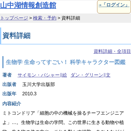
本文へ移動
山中湖情報創造館
⇒「ログイン」
トップページ
>
検索・予約
>
資料詳細
資料詳細
資料詳細・全項目
生物学 生命ってすごい！ 科学キャラクター図鑑
著者
サイモン・バシャー∥絵
ダン・グリーン∥文
出版者
玉川大学出版部
出版年
2010.3
内容紹介
ミトコンドリア「細胞の中の機械を操るチーフエンジニア
よ」…。生物学は生命の学問。この世界に生きる動物や植